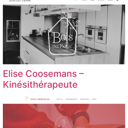
Elise Coosemans –
Kinésithérapeute